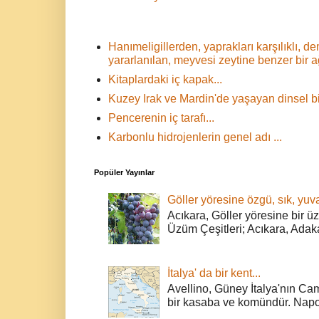
Hanımeligillerden, yaprakları karşılıklı,
yararlanılan, meyvesi zeytine benzer bir 
Kitaplardaki iç kapak...
Kuzey Irak ve Mardin'de yaşayan dinsel bir
Pencerenin iç tarafı...
Karbonlu hidrojenlerin genel adı ...
Popüler Yayınlar
Göller yöresine özgü, sık, yuva
Acıkara, Göller yöresine bir ü
Üzüm Çeşitleri; Acıkara, Adak
İtalya' da bir kent...
Avellino, Güney İtalya'nın Cam
bir kasaba ve komündür. Napoli