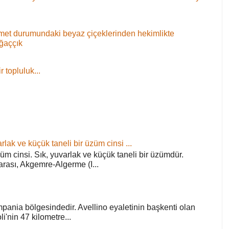
 demet durumundaki beyaz çiçeklerinden hekimlikte
ağaççık
 topluluk...
rlak ve küçük taneli bir üzüm cinsi ...
züm cinsi. Sık, yuvarlak ve küçük taneli bir üzümdür.
arası, Akgemre-Algerme (I...
pania bölgesindedir. Avellino eyaletinin başkenti olan
'nin 47 kilometre...