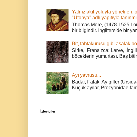
Yalnız akıl yoluyla yönetilen, 
"Ütopya" adlı yapıtıyla tanınmı
Thomas More, (1478-1535 Lond
bir bilgindir. İngiltere'de bir ya
Bit, tahtakurusu gibi asalak bö
Sirke, Fransızca: Larve, İngili
böceklerin yumurtası. Baş bitin
Ayı yavrusu...
Badar, Falak, Ayıgiller (Ursidae
Küçük ayılar, Procyonidae fami
İzleyiciler