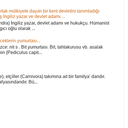
ortak mülkiyete dayalı bir kent devletini tanımladığı
ş İngiliz yazar ve devlet adamı ...
ra) İngiliz yazar, devlet adamı ve hukukçu. Hümanist
rgıcı oğlu olarak ...
ceklerin yumurtası...
zce: nit s . Bit yumurtası. Bit, tahtakurusu vb. asalak
in (Pediculus capit...
), etçiller (Carnivora) takımına ait bir familya' dandır.
lyasındandır. Bü...