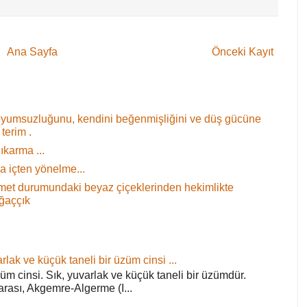
Ana Sayfa
Önceki Kayıt
oyumsuzluğunu, kendini beğenmişliğini ve düş gücüne
terim .
ıkarma ...
 içten yönelme...
 demet durumundaki beyaz çiçeklerinden hekimlikte
ağaççık
rlak ve küçük taneli bir üzüm cinsi ...
züm cinsi. Sık, yuvarlak ve küçük taneli bir üzümdür.
arası, Akgemre-Algerme (I...