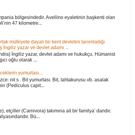
pania bölgesindedir. Avellino eyaletinin başkenti olan
'nin 47 kilometre...
ortak mülkiyete dayalı bir kent devletini tanımladığı
ş İngiliz yazar ve devlet adamı ...
ra) İngiliz yazar, devlet adamı ve hukukçu. Hümanist
rgıcı oğlu olarak ...
ceklerin yumurtası...
zce: nit s . Bit yumurtası. Bit, tahtakurusu vb. asalak
in (Pediculus capit...
), etçiller (Carnivora) takımına ait bir familya' dandır.
lyasındandır. Bü...