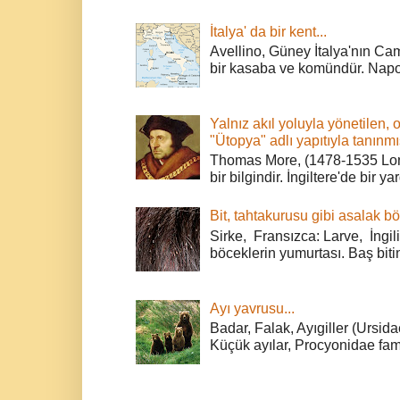
İtalya' da bir kent...
Avellino, Güney İtalya'nın Cam
bir kasaba ve komündür. Napoli
Yalnız akıl yoluyla yönetilen, 
"Ütopya" adlı yapıtıyla tanınmı
Thomas More, (1478-1535 Lond
bir bilgindir. İngiltere'de bir ya
Bit, tahtakurusu gibi asalak bö
Sirke, Fransızca: Larve, İngili
böceklerin yumurtası. Baş bitin
Ayı yavrusu...
Badar, Falak, Ayıgiller (Ursidae
Küçük ayılar, Procyonidae fami