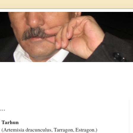
...
Tarhun
(
Artemisia dracunculus, Tarragon, Estragon.)