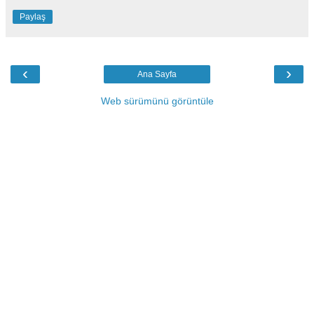
Paylaş
‹
›
Ana Sayfa
Web sürümünü görüntüle