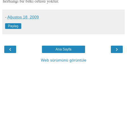
herhangi bir bitki örtüsü yoktur.
-
Ağustos 18, 2009
Paylaş
‹
›
Ana Sayfa
Web sürümünü görüntüle