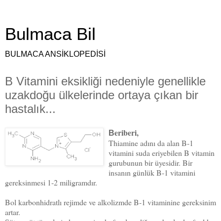
Bulmaca Bil
BULMACA ANSİKLOPEDİSİ
B Vitamini eksikliği nedeniyle genellikle
uzakdoğu ülkelerinde ortaya çıkan bir
hastalık...
eriberi,
B
Thiamine
adını da alan
B-1
vitamini
suda eriyebilen B vitamin
gurubunun bir üyesidir. Bir
insanın günlük B-1 vitamini
gereksinmesi 1-2 miligram­dır.
Bol karbonhidratlı rejimde ve alkolizmde B-1 vitaminine gereksinim
artar.