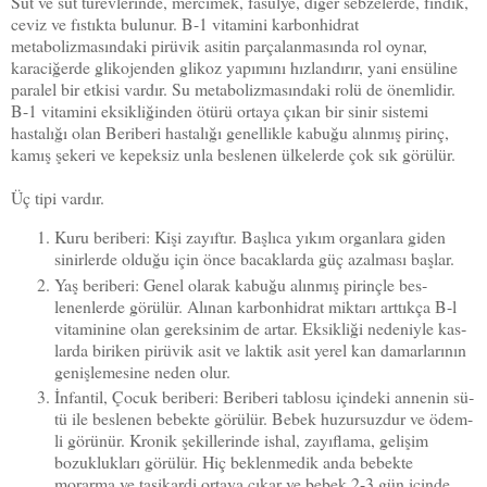
Süt ve süt türevlerinde, mercimek, fasulye, diğer sebzelerde, fındık,
ceviz ve fıstıkta bulunur. B-1 vitamini karbonhidrat
metabolizmasındaki pirüvik asitin parçalanma­sında rol oynar,
karaciğerde glikojenden glikoz yapımını hız­landırır, yani ensüline
paralel bir etkisi vardır. Su metaboliz­masındaki rolü de önemlidir.
B-1 vitamini eksikliğinden ötürü ortaya çıkan bir sinir sistemi
hastalığı olan
Beriberi hastalığı
genellikle kabuğu alınmış pi­rinç,
kamış şekeri ve kepeksiz unla beslenen ülkelerde çok sık görülür.
Üç tipi vardır.
Kuru beriberi: Kişi zayıftır. Başlıca yıkım organlara gi­den
sinirlerde olduğu için önce bacaklarda güç azalması başlar.
Yaş beriberi: Genel olarak kabuğu alınmış pirinçle bes­
lenenlerde görülür. Alınan karbonhidrat miktarı arttıkça B-l
vitaminine olan gereksinim de artar. Eksikliği nedeniyle kas­
larda biriken pirüvik asit ve laktik asit yerel kan damarlarının
genişlemesine neden olur.
İnfantil, Çocuk beriberi: Beriberi tablosu içindeki annenin sü­
tü ile beslenen bebekte görülür. Bebek huzursuzdur ve ödem-
li görünür. Kronik şekillerinde ishal, zayıflama, gelişim
bozuk­lukları görülür. Hiç beklenmedik anda bebekte
morarma ve taşikardi ortaya çıkar ve bebek 2-3 gün içinde