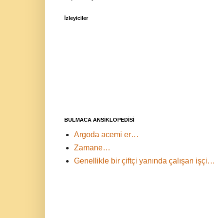
İzleyiciler
BULMACA ANSİKLOPEDİSİ
Argoda acemi er…
Zamane…
Genellikle bir çiftçi yanında çalışan işçi…