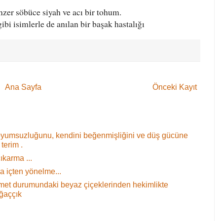
nzer söbüce siyah ve acı bir tohum.
i isimlerle de anılan bir başak hastalığı
Ana Sayfa
Önceki Kayıt
oyumsuzluğunu, kendini beğenmişliğini ve düş gücüne
terim .
ıkarma ...
 içten yönelme...
 demet durumundaki beyaz çiçeklerinden hekimlikte
ağaççık