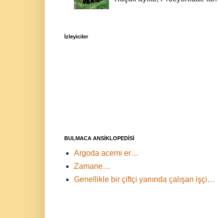
İzleyiciler
BULMACA ANSİKLOPEDİSİ
Argoda acemi er…
Zamane…
Genellikle bir çiftçi yanında çalışan işçi…