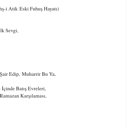
,
hş-i Atik
Eski Fuhuş Hayatı
)
İlk Sevgi,
Şair Edip,
Muharrir Bu Ya,
çinde Batış Evreleri,
Ramazan Karşılaması,