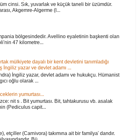
züm cinsi. Sık, yuvarlak ve küçük taneli bir üzümdür.
arası, Akgemre-Algerme (I...
pania bölgesindedir. Avellino eyaletinin başkenti olan
'nin 47 kilometre...
ortak mülkiyete dayalı bir kent devletini tanımladığı
ş İngiliz yazar ve devlet adamı ...
ra) İngiliz yazar, devlet adamı ve hukukçu. Hümanist
rgıcı oğlu olarak ...
ceklerin yumurtası...
zce: nit s . Bit yumurtası. Bit, tahtakurusu vb. asalak
in (Pediculus capit...
), etçiller (Carnivora) takımına ait bir familya' dandır.
lyasındandır. Bü...