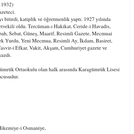
. 1932)
azeteci.
ı bitirdi, katiplik ve öğretmenlik yaptı. 1927 yılında
etvekili oldu.
Tercüman-ı Hakikat
, Ceride-i Havadis,
ah, Sebat, Güneş, Maarif, Resimli Gazete,
Mecmuai
rk Yurdu
,
Yeni Mecmua
, Resimli Ay, İkdam, Basiret,
asvir-i Efkar
, Vakit,
Akşam
, Cumhuriyet gazete ve
 yazdı.
agümrük Ortaokulu olan halk arasında Karagümrük Lisesi
ucusudur.
Hikemiye-i Osmaniye,