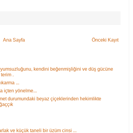
Ana Sayfa
Önceki Kayıt
oyumsuzluğunu, kendini beğenmişliğini ve düş gücüne
terim .
ıkarma ...
 içten yönelme...
 demet durumundaki beyaz çiçeklerinden hekimlikte
ağaççık
rlak ve küçük taneli bir üzüm cinsi ...