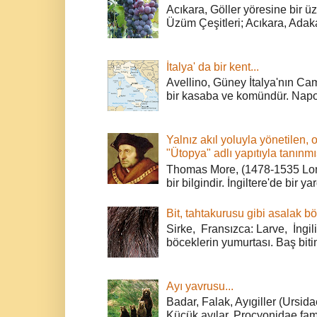
Acıkara, Göller yöresine bir ü
Üzüm Çeşitleri; Acıkara, Adak
İtalya' da bir kent...
Avellino, Güney İtalya'nın Cam
bir kasaba ve komündür. Napoli
Yalnız akıl yoluyla yönetilen, 
"Ütopya" adlı yapıtıyla tanınmı
Thomas More, (1478-1535 Lond
bir bilgindir. İngiltere'de bir ya
Bit, tahtakurusu gibi asalak bö
Sirke, Fransızca: Larve, İngili
böceklerin yumurtası. Baş bitin
Ayı yavrusu...
Badar, Falak, Ayıgiller (Ursidae
Küçük ayılar, Procyonidae fami