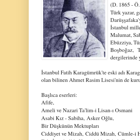
(D. 1865 - Ö
Türk yazar, g
Darüşşafaka'y
İstanbul mill
Malumat, Sab
Ebüzziya
,
Tü
Boşboğaz,
T
dergilerinde
İstanbul Fatih Karagümrük'te eski adı Kar
olan bilinen Ahmet Rasim Lisesi'nin de kur
Başlıca eserleri:
Afife,
Ameli ve Nazari Ta'lim-i Lisan-ı Osmani
Asabi Kız - Sabiha,
Asker Oğlu,
Bir Düşkünün Mektupları
Ciddiyet ve Mizah,
Ciddü Mizah,
Cümle-i 