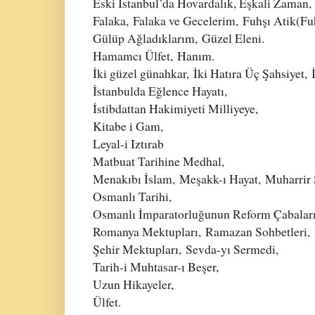
Eski İstanbul’da Hovardalık, Eşkali Zaman
Falaka
,
Falaka ve Gecelerim,
Fuhşı Atik(
Fu
Gülüp Ağladıklarım
,
Güzel Eleni.
Hamamcı Ülfet
,
Hanım.
İki güzel günahkar,
İki Hatıra Üç Şahsiyet,
İstanbulda Eğlence Hayatı,
İstibdattan Hakimiyeti Milliyeye,
Kitabe i Gam,
Leyal-i Iztırab
Matbuat Tarihine Medhal,
Menakıbı İslam,
Meşakk-ı Hayat,
Muharrir 
Osmanlı Tarihi,
Osmanlı İmparatorluğunun Reform Çabaları İ
Romanya Mektupları,
Ramazan Sohbetleri,
Şehir Mektupları,
Sevda-yı Sermedi,
Tarih-i Muhtasar-ı Beşer,
Uzun Hikayeler,
Ülfet.