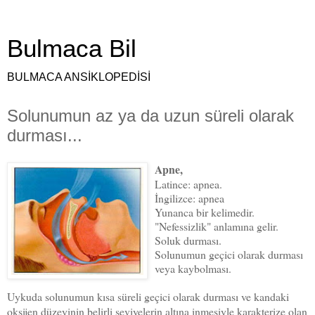
Bulmaca Bil
BULMACA ANSİKLOPEDİSİ
Solunumun az ya da uzun süreli olarak
durması...
Apne,
Latince: apnea.
İngilizce: apnea
Yunanca bir kelimedir.
"Nefessizlik" anlamına gelir.
Soluk durması.
Solunumun geçici olarak durması
veya kaybolması.
Uykuda solunumun kısa süreli geçici olarak durması ve kandaki
oksijen düzeyinin belirli seviyelerin altına inmesiyle karakterize olan