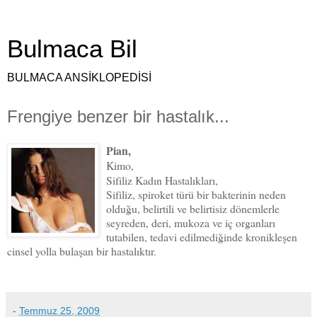
Bulmaca Bil
BULMACA ANSİKLOPEDİSİ
Frengiye benzer bir hastalık...
Pian,
Kimo,
Sifiliz Kadın Hastalıkları,
Sifiliz, spiroket türü bir bakterinin neden
olduğu, belirtili ve belirtisiz dönemlerle
seyreden, deri, mukoza ve iç organları
tutabilen, tedavi edilmediğinde kronikleşen
cinsel yolla bulaşan bir hastalıktır.
-
Temmuz 25, 2009