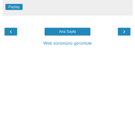
Paylaş
‹
›
Ana Sayfa
Web sürümünü görüntüle