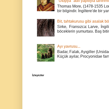
"Ütopya" adlı yapıtıyla tanınmı
Thomas More, (1478-1535 Lond
bir bilgindir. İngiltere'de bir ya
Bit, tahtakurusu gibi asalak bö
Sirke, Fransızca: Larve, İngili
böceklerin yumurtası. Baş bitin
Ayı yavrusu...
Badar, Falak, Ayıgiller (Ursidae
Küçük ayılar, Procyonidae fami
İzleyiciler