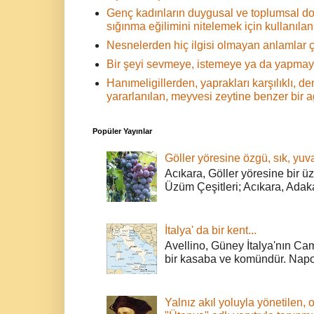
Genç kadınların duygusal ve toplumsal d
sığınma eğilimini nitelemek için kullanılan 
Nesnelerden hiç ilgisi olmayan anlamlar ç
Bir şeyi sevmeye, istemeye ya da yapmaya
Hanımeligillerden, yaprakları karşılıklı,
yararlanılan, meyvesi zeytine benzer bir 
Popüler Yayınlar
Göller yöresine özgü, sık, yuva
Acıkara, Göller yöresine bir ü
Üzüm Çeşitleri; Acıkara, Adak
İtalya' da bir kent...
Avellino, Güney İtalya'nın Cam
bir kasaba ve komündür. Napoli
Yalnız akıl yoluyla yönetilen, 