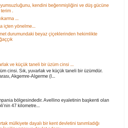
oyumsuzluğunu, kendini beğenmişliğini ve düş gücüne
terim .
ıkarma ...
 içten yönelme...
 demet durumundaki beyaz çiçeklerinden hekimlikte
ağaççık
rlak ve küçük taneli bir üzüm cinsi ...
züm cinsi. Sık, yuvarlak ve küçük taneli bir üzümdür.
arası, Akgemre-Algerme (I...
pania bölgesindedir. Avellino eyaletinin başkenti olan
'nin 47 kilometre...
ortak mülkiyete dayalı bir kent devletini tanımladığı