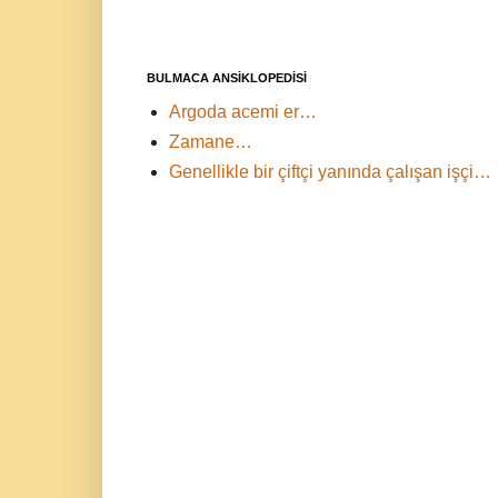
BULMACA ANSİKLOPEDİSİ
Argoda acemi er…
Zamane…
Genellikle bir çiftçi yanında çalışan işçi…