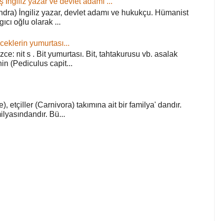
ş İngiliz yazar ve devlet adamı ...
ra) İngiliz yazar, devlet adamı ve hukukçu. Hümanist
rgıcı oğlu olarak ...
ceklerin yumurtası...
zce: nit s . Bit yumurtası. Bit, tahtakurusu vb. asalak
in (Pediculus capit...
), etçiller (Carnivora) takımına ait bir familya' dandır.
lyasındandır. Bü...