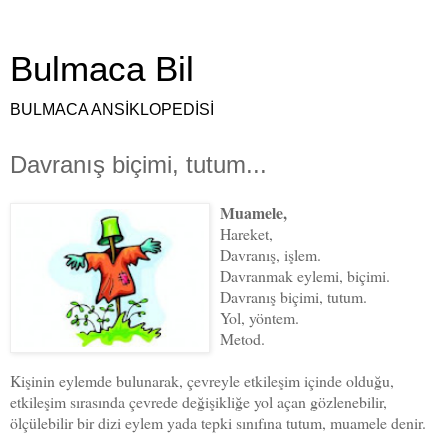
Bulmaca Bil
BULMACA ANSİKLOPEDİSİ
Davranış biçimi, tutum...
Muamele,
Hareket,
Davranış, işlem.
Davranmak eylemi, biçimi.
Davranış biçimi, tutum.
Yol, yöntem.
Metod.
Kişinin eylemde bulunarak, çevreyle etkileşim içinde olduğu,
etkileşim sırasında çevrede değişikliğe yol açan gözlenebilir,
ölçülebilir bir dizi eylem yada tepki sınıfına tutum, muamele denir.