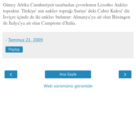
G
üney Afrika Cumhuriyeti
tarafından çevrelenen
L
esotho
Anklav
topraktır. Türkiye' nin anklav toprağı Suriye' deki Caber Kalesi' dir.
İsviçre içinde de iki anklav bulunur: Almanya’ya ait olan Büsingen
ile İtalya’ya ait olan Campione d'Italia.
-
Temmuz 21, 2009
Paylaş
‹
›
Ana Sayfa
Web sürümünü görüntüle