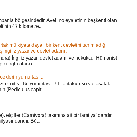
pania bölgesindedir. Avellino eyaletinin başkenti olan
'nin 47 kilometre...
ortak mülkiyete dayalı bir kent devletini tanımladığı
ş İngiliz yazar ve devlet adamı ...
ra) İngiliz yazar, devlet adamı ve hukukçu. Hümanist
rgıcı oğlu olarak ...
ceklerin yumurtası...
zce: nit s . Bit yumurtası. Bit, tahtakurusu vb. asalak
in (Pediculus capit...
), etçiller (Carnivora) takımına ait bir familya' dandır.
lyasındandır. Bü...