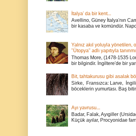
İtalya' da bir kent...
Avellino, Güney İtalya'nın Cam
bir kasaba ve komündür. Napoli
Yalnız akıl yoluyla yönetilen, 
"Ütopya" adlı yapıtıyla tanınmı
Thomas More, (1478-1535 Lond
bir bilgindir. İngiltere'de bir ya
Bit, tahtakurusu gibi asalak bö
Sirke, Fransızca: Larve, İngili
böceklerin yumurtası. Baş bitin
Ayı yavrusu...
Badar, Falak, Ayıgiller (Ursidae
Küçük ayılar, Procyonidae fami