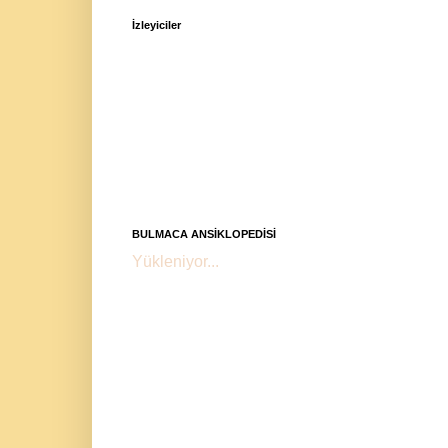
İzleyiciler
BULMACA ANSİKLOPEDİSİ
Yükleniyor...