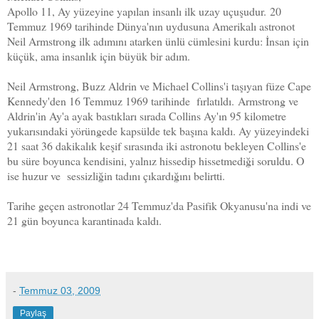
Apollo 11, Ay yüzeyine yapılan insanlı ilk uzay uçuşudur.
20
Temmuz 1969 tarihinde Dünya'nın uydusuna Amerikalı astronot
Neil Armstrong ilk adımını atarken ünlü cümlesini kurdu: İnsan için
küçük, ama insanlık için büyük bir adım.
Neil Armstrong, Buzz Aldrin ve Michael Collins'i taşıyan füze Cape
Kennedy'den 16 Temmuz 1969 tarihinde fırlatıldı.
Armstrong ve
Aldrin'in Ay'a ayak bastıkları sırada Collins Ay'ın 95 kilometre
yukarısındaki yörüngede kapsülde tek başına kaldı. Ay yüzeyindeki
21 saat 36 dakikalık keşif sırasında iki astronotu bekleyen Collins'e
bu süre boyunca kendisini, yalnız hissedip hissetmediği soruldu. O
ise huzur ve sessizliğin tadını çıkardığını belirtti.
Tarihe geçen astronotlar 24 Temmuz'da Pasifik Okyanusu'na indi ve
21 gün boyunca karantinada kaldı.
-
Temmuz 03, 2009
Paylaş