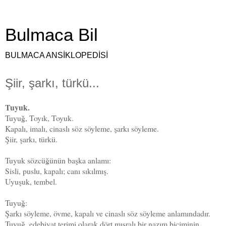
Bulmaca Bil
BULMACA ANSİKLOPEDİSİ
Şiir, şarkı, türkü...
Tuyuk.
Tuyuğ, Toyık, Toyuk.
Kapalı, imalı, cinaslı söz söyleme, şarkı söyleme.
Şiir, şarkı, türkü.
Tuyuk sözcüğünün başka anlamı:
Sisli, puslu, kapalı; canı sıkılmış.
Uyuşuk, tembel.
Tuyuğ:
Şarkı söyleme, övme, kapalı ve cinaslı söz söyleme anlamındadır.
Tuyuğ, edebiyat terimi olarak dört mısralı bir nazım biçiminin