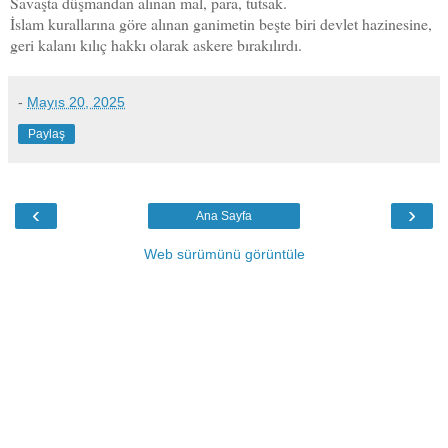
Savaşta düşmandan alınan mal, para, tutsak.
İslam kurallarına göre alınan ganimetin beşte biri devlet hazinesine,
geri kalanı kılıç hakkı olarak askere bırakılırdı.
-
Mayıs 20, 2025
Paylaş
‹
›
Ana Sayfa
Web sürümünü görüntüle