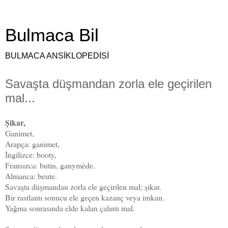
Bulmaca Bil
BULMACA ANSİKLOPEDİSİ
Savaşta düşmandan zorla ele geçirilen
mal...
Şikar,
Ganimet,
Arapça: ganimet,
İngilizce: booty,
Fransızca: butin, ganymède.
Almanca: beute.
Savaşta düşmandan zorla ele geçirilen mal; şikar.
Bir rastlantı sonucu ele geçen kazanç veya imkan.
Yağma sonrasında elde kalan çalıntı mal.