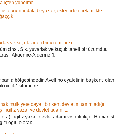
 içten yönelme...
 demet durumundaki beyaz çiçeklerinden hekimlikte
ağaççık
rlak ve küçük taneli bir üzüm cinsi ...
züm cinsi. Sık, yuvarlak ve küçük taneli bir üzümdür.
arası, Akgemre-Algerme (I...
pania bölgesindedir. Avellino eyaletinin başkenti olan
'nin 47 kilometre...
ortak mülkiyete dayalı bir kent devletini tanımladığı
ş İngiliz yazar ve devlet adamı ...
ra) İngiliz yazar, devlet adamı ve hukukçu. Hümanist
rgıcı oğlu olarak ...