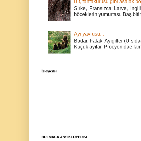
Bit, tahtakurusu gibi asalak bö
Sirke, Fransızca: Larve, İngili
böceklerin yumurtası. Baş bitin
Ayı yavrusu...
Badar, Falak, Ayıgiller (Ursidae
Küçük ayılar, Procyonidae fami
İzleyiciler
BULMACA ANSİKLOPEDİSİ