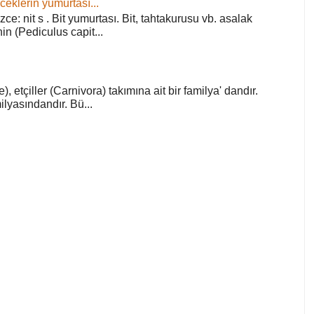
ceklerin yumurtası...
zce: nit s . Bit yumurtası. Bit, tahtakurusu vb. asalak
in (Pediculus capit...
), etçiller (Carnivora) takımına ait bir familya' dandır.
lyasındandır. Bü...