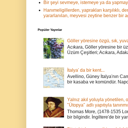
Bir şeyi sevmeye, istemeye ya da yapmaya
Hanımeligillerden, yaprakları karşılıklı,
yararlanılan, meyvesi zeytine benzer bir 
Popüler Yayınlar
Göller yöresine özgü, sık, yuva
Acıkara, Göller yöresine bir ü
Üzüm Çeşitleri; Acıkara, Adak
İtalya' da bir kent...
Avellino, Güney İtalya'nın Cam
bir kasaba ve komündür. Napoli
Yalnız akıl yoluyla yönetilen, 
"Ütopya" adlı yapıtıyla tanınmı
Thomas More, (1478-1535 Lond
bir bilgindir. İngiltere'de bir ya