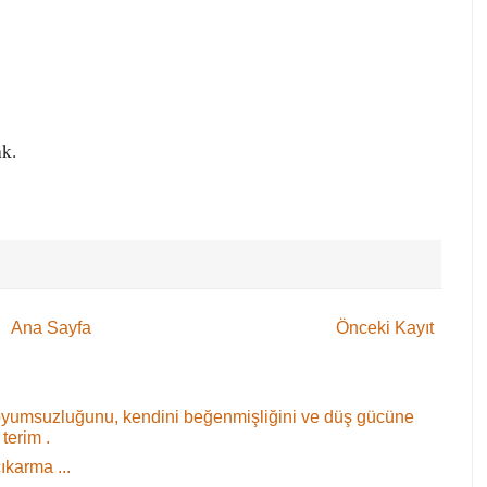
nk.
Ana Sayfa
Önceki Kayıt
oyumsuzluğunu, kendini beğenmişliğini ve düş gücüne
terim .
ıkarma ...