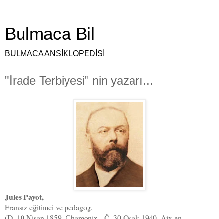
Bulmaca Bil
BULMACA ANSİKLOPEDİSİ
"İrade Terbiyesi" nin yazarı...
Jules Payot,
Fransız eğitimci ve pedagog.
(D. 10 Nisan 1859, Chamonix - Ö. 30 Ocak 1940, Aix-en-