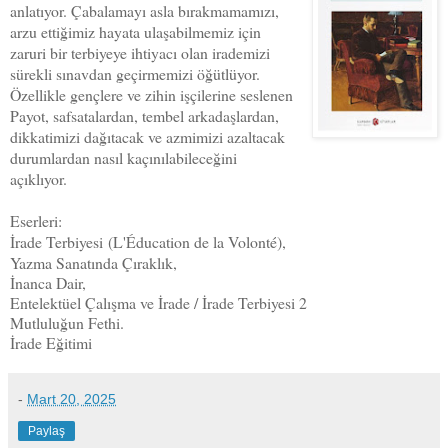
anlatıyor. Çabalamayı asla bırakmamamızı,
arzu ettiğimiz hayata ulaşabilmemiz için
zaruri bir terbiyeye ihtiyacı olan irademizi
sürekli sınavdan geçirmemizi öğütlüyor.
Özellikle gençlere ve zihin işçilerine seslenen
Payot, safsatalardan, tembel arkadaşlardan,
dikkatimizi dağıtacak ve azmimizi azaltacak
durumlardan nasıl kaçınılabileceğini
açıklıyor.
Eserleri:
İrade Terbiyesi
(L'Éducation de la Volonté),
Yazma Sanatında Çıraklık,
İnanca Dair,
Entelektüel Çalışma ve İrade / İrade Terbiyesi 2
Mutluluğun Fethi.
İrade Eğitimi
-
Mart 20, 2025
Paylaş