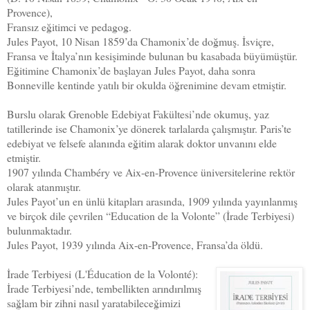
Provence),
Fransız eğitimci ve pedagog.
Jules Payot, 10 Nisan 1859’da Chamonix’de doğmuş. İsviçre,
Fransa ve İtalya’nın kesişiminde bulunan bu kasabada büyümüştür.
Eğitimine Chamonix’de başlayan Jules Payot, daha sonra
Bonneville kentinde yatılı bir okulda öğrenimine devam etmiştir.
Burslu olarak Grenoble Edebiyat Fakültesi’nde okumuş, yaz
tatillerinde ise Chamonix’ye dönerek tarlalarda çalışmıştır. Paris’te
edebiyat ve felsefe alanında eğitim alarak doktor unvanını elde
etmiştir.
1907 yılında Chambéry ve Aix-en-Provence üniversitelerine rektör
olarak atanmıştır.
Jules Payot’un en ünlü kitapları arasında, 1909 yılında yayınlanmış
ve birçok dile çevrilen “Education de la Volonte” (İrade Terbiyesi)
bulunmaktadır.
Jules Payot, 1939 yılında Aix-en-Provence, Fransa’da öldü.
İrade Terbiyesi
(L'Éducation de la Volonté):
İrade Terbiyesi’nde, tembellikten arındırılmış
sağlam bir zihni nasıl yaratabileceğimizi