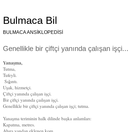
Bulmaca Bil
BULMACA ANSİKLOPEDİSİ
Genellikle bir çiftçi yanında çalışan işçi...
Yanaşma,
Tutma,
Tufeyli.
Sığıntı.
Uşak, hizmetçi.
Çiftçi yanında çalışan işçi.
Bir çiftçi yanında çaılışan işçi.
Genellikle bir çiftçi yanında çalışan işçi; tutma.
Yanaşma teriminin halk dilinde başka anlamları:
Kapatma, metres.
Ahıra yandan eklenen kom.