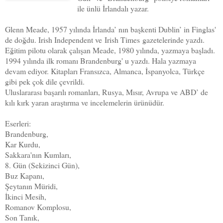
ile ünlü İrlandalı yazar.
Glenn Meade, 1957 yılında İrlanda’ nın başkenti Dublin’ in Finglas'
de doğdu. Irish Independent ve
Irish Times
gazetelerinde yazdı.
Eğitim pilotu olarak çalışan Meade, 1980 yılında, yazmaya başladı.
1994 yılında ilk romanı Brandenburg' u yazdı. Hala yazmaya
devam ediyor. Kitapları Fransızca, Almanca, İspanyolca, Türkçe
gibi pek çok dile çevrildi.
Uluslararası başarılı romanları, Rusya, Mısır, Avrupa ve ABD’ de
kılı kırk yaran araştırma ve incelemelerin ürünüdür.
Eserleri:
Brandenburg,
Kar Kurdu,
Sakkara'nın Kumları,
8. Gün (Sekizinci Gün),
Buz Kapanı,
Şeytanın Müridi,
İkinci Mesih,
Romanov Komplosu,
Son Tanık,