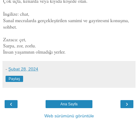
Çok uçta, kenarda veya kıyıda köşede olan.
İngilize: chat,
Sanal mecralarda gerçekleştirilen samimi ve gayriresmi konuşma,
sohbet.
Zazaca: çet,
Sarpa, zor, zorlu.
İnsan yaşamının olmadığı yerler.
-
Şubat 28, 2024
Paylaş
‹
›
Ana Sayfa
Web sürümünü görüntüle