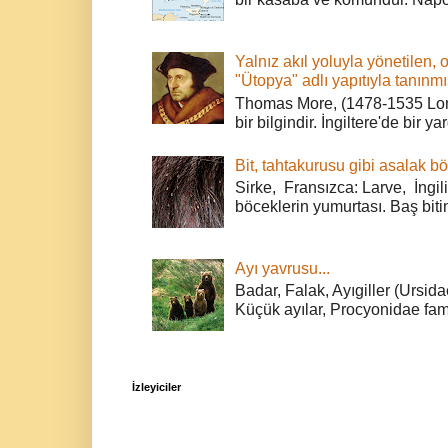
Yalnız akıl yoluyla yönetilen, 
"Ütopya" adlı yapıtıyla tanınmı
Thomas More, (1478-1535 Lond
bir bilgindir. İngiltere'de bir ya
Bit, tahtakurusu gibi asalak bö
Sirke, Fransızca: Larve, İngili
böceklerin yumurtası. Baş bitin
Ayı yavrusu...
Badar, Falak, Ayıgiller (Ursidae
Küçük ayılar, Procyonidae fami
İzleyiciler