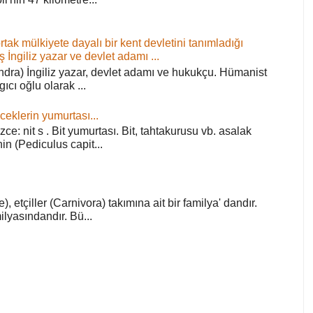
ortak mülkiyete dayalı bir kent devletini tanımladığı
ş İngiliz yazar ve devlet adamı ...
ra) İngiliz yazar, devlet adamı ve hukukçu. Hümanist
rgıcı oğlu olarak ...
ceklerin yumurtası...
zce: nit s . Bit yumurtası. Bit, tahtakurusu vb. asalak
in (Pediculus capit...
), etçiller (Carnivora) takımına ait bir familya' dandır.
lyasındandır. Bü...