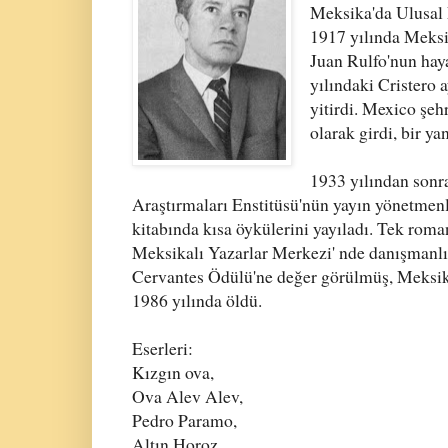
Meksika'da Ulusal 
1917 yılında Meksi
Juan Rulfo
'nun hay
yılındaki Cristero
yitirdi. Mexico şeh
olarak girdi, bir ya
1933 yılından sonr
Araştırmaları Enstitüsü'nün yayın yönetmen
kitabında kısa öykülerini yayıladı. Tek rom
Meksikalı Yazarlar Merkezi' nde danışmanlı
Cervantes Ödülü'ne değer görülmüş, Meksik
1986 yılında öldü.
Eserleri:
Kızgın ova,
Ova Alev Alev,
Pedro Paramo,
Altın Horoz,