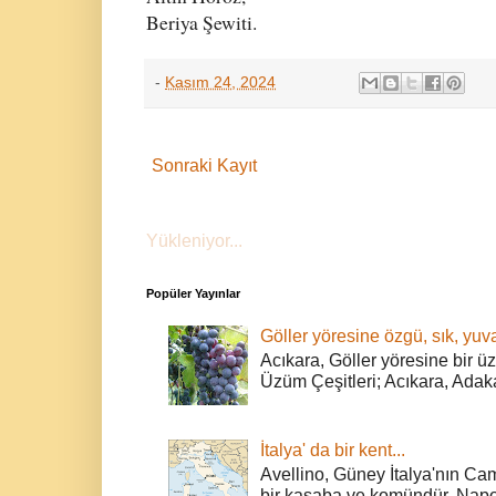
Beriya Şewiti.
-
Kasım 24, 2024
Sonraki Kayıt
Yükleniyor...
Popüler Yayınlar
Göller yöresine özgü, sık, yuva
Acıkara, Göller yöresine bir ü
Üzüm Çeşitleri; Acıkara, Adak
İtalya' da bir kent...
Avellino, Güney İtalya'nın Cam
bir kasaba ve komündür. Napoli