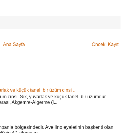
Ana Sayfa
Önceki Kayıt
rlak ve küçük taneli bir üzüm cinsi ...
züm cinsi. Sık, yuvarlak ve küçük taneli bir üzümdür.
arası, Akgemre-Algerme (I...
pania bölgesindedir. Avellino eyaletinin başkenti olan
'nin 47 kilometre...