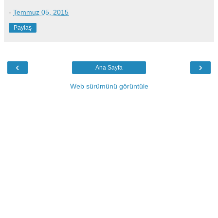
-
Temmuz 05, 2015
Paylaş
‹
›
Ana Sayfa
Web sürümünü görüntüle