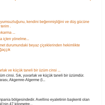
oyumsuzluğunu, kendini beğenmişliğini ve düş gücüne
terim .
ıkarma ...
 içten yönelme...
 demet durumundaki beyaz çiçeklerinden hekimlikte
ağaççık
rlak ve küçük taneli bir üzüm cinsi ...
züm cinsi. Sık, yuvarlak ve küçük taneli bir üzümdür.
arası, Akgemre-Algerme (I...
pania bölgesindedir. Avellino eyaletinin başkenti olan
'nin 47 kilometre...