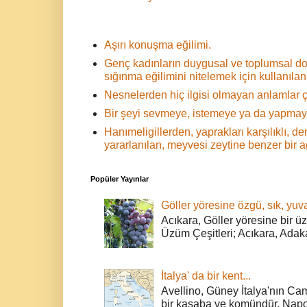
Aşırı konuşma eğilimi.
Genç kadınların duygusal ve toplumsal d
sığınma eğilimini nitelemek için kullanılan 
Nesnelerden hiç ilgisi olmayan anlamlar ç
Bir şeyi sevmeye, istemeye ya da yapmaya
Hanımeligillerden, yaprakları karşılıklı,
yararlanılan, meyvesi zeytine benzer bir 
Popüler Yayınlar
Göller yöresine özgü, sık, yuva
Acıkara, Göller yöresine bir ü
Üzüm Çeşitleri; Acıkara, Adak
İtalya' da bir kent...
Avellino, Güney İtalya'nın Cam
bir kasaba ve komündür. Napoli