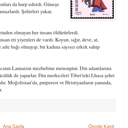
dınları da harp ederdi. Güneşe
ımazlardı. Şehirleri yakar,
inden olmayan her insanı öldürürlerdi.
nsan eti yiyenleri de vardı. Koyun, sığır, deve, at,
e aile bağı olmayıp, bir kadına sayısız erkek sahip
ancının Lamaizm mezhebine mensuptur. Din adamlarına
yücülük de yaparlar. Din merkezleri Tibet’teki Lhasa şehri
dır. Moğolistan’da, putperest ve Hristiyanların yanında,
r.
Ana Sayfa
Önceki Kayıt