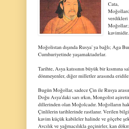
Cata,
Moğollard
verdikleri
Moğollar
kavimidir.
Moğolistan dışında Rusya' ya bağlı; Aga Bu
Cumhuriyetinde yaşamaktadırlar.
Tarihte, Asya katısının büyük bir kısmına sa
dönmeyenler, diğer milletler arasında eridile
Bugün Moğollar, sadece Çin ile Rusya arasın
Doğu Asya'daki sarı ırkın, Mongolist aşiretin
dillerinden olan Moğolcadır. Moğolların hak
Çinlilerin tarihlerinde rastlanır. Verilen bilg
kavim küçük kabileler halinde ve göçebe şe
Avcılık ve yağmacılıkla geçinirler, kan dök