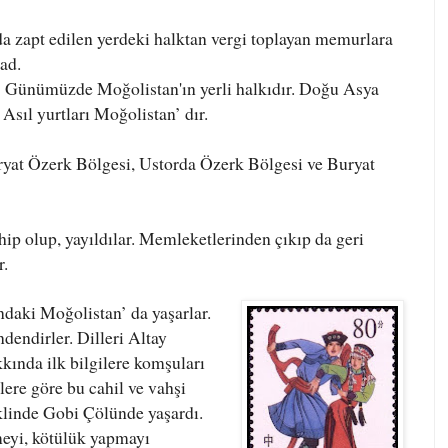
a zapt edilen yerdeki halktan vergi toplayan memurlara
 ad.
;
Günümüzde Moğolistan'ın yerli halkıdır. Doğu Asya
 Asıl yurtları Moğolistan’ dır.
ryat Özerk Bölgesi, Ustorda Özerk Bölgesi ve Buryat
hip olup, yayıldılar. Memleketlerinden çıkıp da geri
r.
daki Moğolistan’ da yaşarlar.
dendirler. Dilleri Altay
kında ilk bilgilere komşuları
ilere göre bu cahil ve vahşi
klinde Gobi Çölünde yaşardı.
meyi, kötülük yapmayı