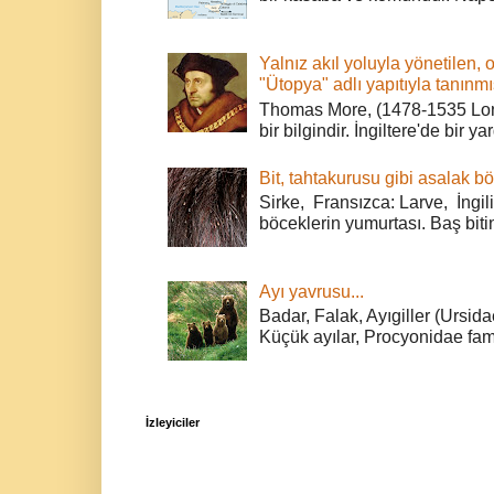
Yalnız akıl yoluyla yönetilen, 
"Ütopya" adlı yapıtıyla tanınmı
Thomas More, (1478-1535 Lond
bir bilgindir. İngiltere'de bir ya
Bit, tahtakurusu gibi asalak bö
Sirke, Fransızca: Larve, İngili
böceklerin yumurtası. Baş bitin
Ayı yavrusu...
Badar, Falak, Ayıgiller (Ursidae
Küçük ayılar, Procyonidae fami
İzleyiciler