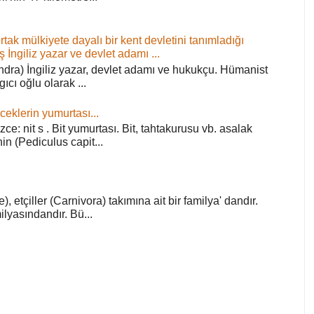
ortak mülkiyete dayalı bir kent devletini tanımladığı
ş İngiliz yazar ve devlet adamı ...
ra) İngiliz yazar, devlet adamı ve hukukçu. Hümanist
rgıcı oğlu olarak ...
ceklerin yumurtası...
zce: nit s . Bit yumurtası. Bit, tahtakurusu vb. asalak
in (Pediculus capit...
), etçiller (Carnivora) takımına ait bir familya' dandır.
lyasındandır. Bü...