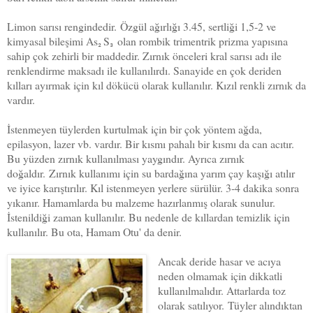
Limon sarısı rengindedir.
Özgül ağırlığı 3.45, sertliği 1,5-2 ve
kimyasal bileşimi As
S
olan rombik trimentrik prizma yapısına
₂
₃
sahip çok zehirli bir maddedir. Zırnık önceleri kral sarısı adı ile
renklendirme maksadı ile kullanılırdı. Sanayide en çok deriden
kılları ayırmak için kıl dökücü olarak kullanılır. Kızıl renkli zırnık da
vardır.
İstenmeyen tüylerden kurtulmak için bir çok yöntem ağda,
epilasyon, lazer vb. vardır. Bir kısmı pahalı bir kısmı da can acıtır.
Bu yüzden zırnık kullanılması yaygındır. Ayrıca zırnık
doğaldır. Zırnık kullanımı için su bardağına yarım çay kaşığı atılır
ve iyice karıştırılır. Kıl istenmeyen yerlere sürülür. 3-4 dakika sonra
yıkanır. Hamamlarda bu malzeme hazırlanmış olarak sunulur.
İstenildiği zaman kullanılır. Bu nedenle de kıllardan temizlik için
kullanılır. Bu ota, Hamam Otu' da denir.
Ancak deride hasar ve acıya
neden olmamak için dikkatli
kullanılmalıdır. Attarlarda toz
olarak satılıyor.
Tüyler alındıktan