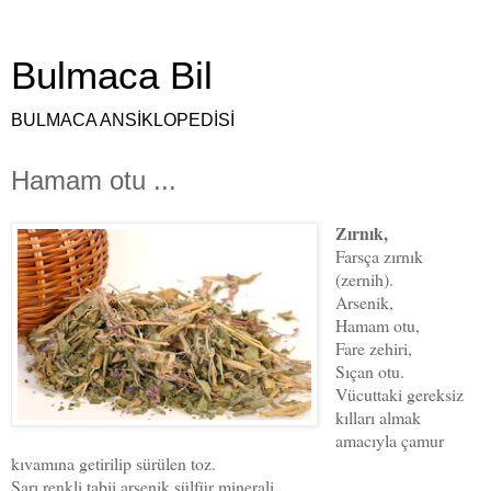
Bulmaca Bil
BULMACA ANSİKLOPEDİSİ
Hamam otu ...
Zırnık,
Farsça zırnık
(zernih).
Arsenik,
Hamam otu,
Fare zehiri,
Sıçan otu.
Vücuttaki gereksiz
kılları almak
amacıyla çamur
kıvamına getirilip sürülen toz.
Sarı renkli tabii arsenik sülfür minerali.