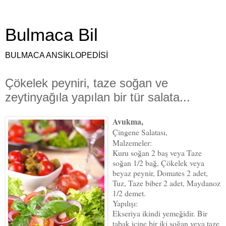
Bulmaca Bil
BULMACA ANSİKLOPEDİSİ
Çökelek peyniri, taze soğan ve
zeytinyağıla yapılan bir tür salata...
Avukma,
Çingene Salatası,
Malzemeler:
Kuru soğan 2 baş veya Taze
soğan 1/2 bağ, Çökelek veya
beyaz peynir, Domates 2 adet,
Tuz, Taze biber 2 adet, Maydanoz
1/2 demet.
Yapılışı:
Ekseriya ikindi yemeğidir. Bir
tabak içine bir iki soğan veya taze