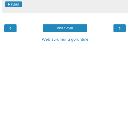
Paylaş
‹
›
Ana Sayfa
Web sürümünü görüntüle