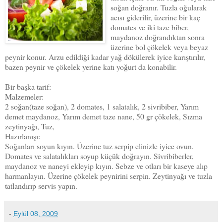
soğan doğranır. Tuzla oğularak
acısı giderilir, üzerine bir kaç
domates ve iki taze biber,
maydanoz doğrandıktan sonra
üzerine bol çökelek veya beyaz
peynir konur. Arzu edildiği kadar yağ dökülerek iyice karıştırılır,
bazen peynir ve çökelek yerine katı yoğurt da konabilir.
Bir başka tarif:
Malzemeler:
2 soğan(taze soğan), 2 domates, 1 salatalık, 2 sivribiber, Yarım
demet maydanoz, Yarım demet taze nane, 50 gr çökelek, Sızma
zeytinyağı, Tuz,
Hazırlanışı:
Soğanları soyun kıyın. Üzerine tuz serpip elinizle iyice ovun.
Domates ve salatalıkları soyup küçük doğrayın. Sivribiberler,
maydanoz ve naneyi ekleyip kıyın. Sebze ve otları bir kaseye alıp
harmanlayın. Üzerine çökelek peynirini serpin. Zeytinyağı ve tuzla
tatlandırıp servis yapın.
-
Eylül 08, 2009