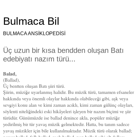
Bulmaca Bil
BULMACA ANSİKLOPEDİSİ
Üç uzun bir kısa bendden oluşan Batı
edebiyatı nazım türü...
Balad,
(Ballad),
Üç bentten oluşan Batı şiiri türü.
Şiirin, müziğe uyarlanmış halidir. Bu müzik türü, tamamen efsaneler
hakkında veya önemli olaylar hakkında olabileceği gibi, aşk veya
sevgiyi konu alan ve kimi zaman acıklı, kimi zaman gülünç olayları,
söylenti niteliğindeki eski hikâyeleri işleyen bir nazım biçimi ve şiir
türüdür. Günümüzde ise ballad denince akla, popüler müziğe
yedirilmiş bir tür yavaş müzik gelmektedir. Hatta, bu tanım sadece
yavaş müzikler için bile kullanılmaktadır. Müzik türü olarak ballad;
power ballad, folk ballad, rock ballad, pop ballad gibi alt dallara