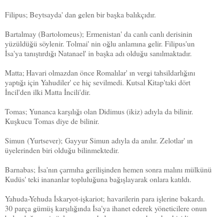
Filipus
; Beytsayda' dan gelen bir başka ba­lıkçıdır.
Bartalmay
(Bartolomeus);
Ermenistan' da canlı canlı derisinin
yüzüldüğü söylenir. Tolmai' nin oğlu anlamına gelir. Filipus'un
İsa'ya tanıştırdığı Natanael' in başka adı olduğu sanılmaktadır.
Matta;
Havari olmazdan önce Romalılar' ın vergi tahsildarlığını
yaptığı için Yahudiler' ce hiç sevilmedi. Kutsal Kitap'taki dört
İncil'den ilki Matta İncili'dir.
Tomas;
Yunanca karşılığı olan Didimus (ikiz) adıyla da bilinir.
Kuşkucu Tomas diye de bilinir.
Simun
(Yurtsever); Gayyur Simun adıyla da anılır. Zelotlar' ın
üyelerinden biri olduğu bilinmek­tedir.
Barnabas;
İsa'nın çarmıha gerilişinden hemen sonra malını mülkünü
Kudüs' teki ina­nanlar topluluğuna bağışlayarak onlara katıl­dı.
Yahuda-
Yehuda
İskaryot-işkariot;
havarilerin para işlerine bakardı.
30 parça gümüş karşılığında İsa'ya ihanet ederek yöneticilere onun