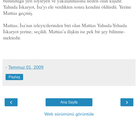
bulunduğu yeri söyleyen ve yakalanmasına neden olan kişidir.
Yahuda İskaryot, İsa'yı ele verdikten sonra kendini öldürdü. Yerine
Mattias geçmiş.
Mattias
; İsa'nın izleyicilerinden biri olan Mattias Yahuda-Yehuda
İskaryot yerine, seçil­di. Mattias'a ilişkin ise pek bir şey bilinme­
mektedir.
-
Temmuz 01, 2009
Paylaş
‹
›
Ana Sayfa
Web sürümünü görüntüle