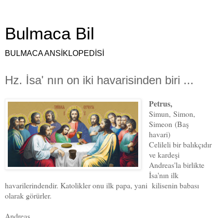
Bulmaca Bil
BULMACA ANSİKLOPEDİSİ
Hz. İsa' nın on iki havarisinden biri ...
Petrus,
Simun,
Simon,
Simeon
(Baş
havari)
Celileli bir balıkçıdır
ve kardeşi
Andreas'la birlikte
İsa'nın ilk
havarilerindendir. Katolikler onu ilk papa, yani kilisenin babası
olarak görürler.
Andreas
,