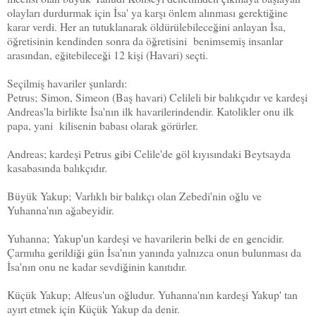
olay­ları durdurmak için İsa' ya karşı önlem alın­ması gerektiğine
karar verdi. Her an tutukla­narak öldürülebileceğini anlayan İsa,
öğretisi­nin kendinden sonra da öğretisini benimsemiş insanlar
arasından, eğitebileceği 12 kişi (Havari) seçti.
Seçilmiş havariler şunlardı:
Petrus;
Simon, Simeon
(Baş havari) Celileli bir balıkçıdır ve kardeşi
Andreas'la birlikte İsa'nın ilk havarilerindendir. Katolikler onu ilk
papa, yani kilisenin babası olarak görürler.
Andreas
; kardeşi Petrus gibi Celile'de göl kıyısındaki Beytsayda
kasabasında balıkçıdır.
Büyük Yakup
;
Varlıklı bir balıkçı olan Zebedi'nin oğlu ve
Yuhanna'nın ağabeyidir.
Yuhanna;
Yakup'un kardeşi ve havarilerin belki de en gencidir.
Çarmıha gerildiği gün İsa'nın yanında yalnızca onun bulunması da
İsa'nın onu ne kadar sevdiğinin kanıtıdır.
Küçük Yakup;
Alfeus'un oğludur. Yuhanna'nın kardeşi Yakup' tan
ayırt etmek için Küçük Yakup da denir.