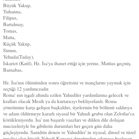
Büyük Yakup
,
Yuhanna,
Filipus
,
Bartalmay,
Tomas,
Matta,
Küçük Yakup,
Simun
,
Yehuda(Taday
),
İskariot (Katil), Hz. İsa'ya ihanet ettiği için yerine,
Mattias geçmiş.
Barnabas,
Hz. İsa'nın ölümünden sonra öğretisini ve inançlarını yaymak için
seçtiği 12 yardımcısıdır.
Ro­ma' nın işgali altında ezilen Yahudiler yar­dımlarına gelecek ve
kralları olacak Mesih ya da kurtarıcıyı bekliyorlardı. Roma
yönetimi­ne karşı gelişen başkaldırı, üyelerinin bir bölümü saldırıya
ve adam öldürmeye kararlı siyasal bir Yahudi grubu olan Zelotlar'ca
körükleniyordu. İsa' nın başarılı vaazları ve dilden dile dolaşan
mucizeleriyle bu gibile­rin durumları her geçen gün daha
güçleşiyordu. Sanidrin denen ve Yahudiler' in siyasal, dinsel ve tüzel
meclisi olan büyük Yahudi Konseyi denetimden çıkmaya başlayan