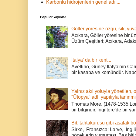
Karbonlu hidrojenlerin genel adı ...
Popüler Yayınlar
Göller yöresine özgü, sık, yuva
Acıkara, Göller yöresine bir ü
Üzüm Çeşitleri; Acıkara, Adak
İtalya' da bir kent...
Avellino, Güney İtalya'nın Cam
bir kasaba ve komündür. Napoli
Yalnız akıl yoluyla yönetilen, 
"Ütopya" adlı yapıtıyla tanınmı
Thomas More, (1478-1535 Lond
bir bilgindir. İngiltere'de bir ya
Bit, tahtakurusu gibi asalak bö
Sirke, Fransızca: Larve, İngili
böceklerin yumurtası. Baş bitin