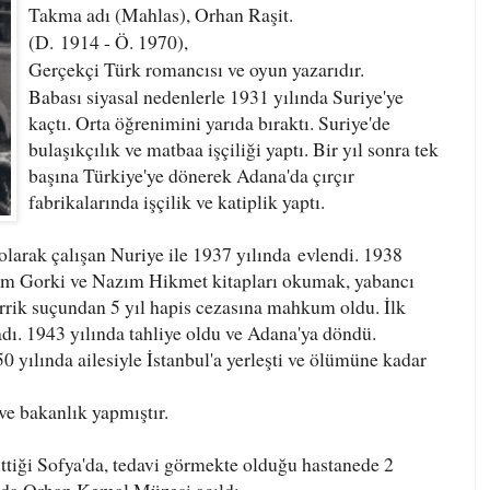
Takma adı (Mahlas), Orhan Raşit.
(D.
1914 - Ö. 1970),
Gerçekçi Türk romancısı ve oyun yazarıdır.
Babası siyasal nedenlerle 1931 yılında Suriye'ye
kaçtı. Orta öğrenimini yarıda bıraktı. Suriye'de
bulaşıkçılık ve matbaa işçiliği yaptı. Bir yıl sonra tek
başına Türkiye'ye dönerek Adana'da çırçır
fabrikalarında işçilik ve katiplik yaptı.
i olarak çalışan Nuriye ile 1937 yılında evlendi. 1938
sim Gorki ve Nazım Hikmet kitapları okumak, yabancı
rrik suçundan 5 yıl hapis cezasına mahkum oldu. İlk
dı. 1943 yılında tahliye oldu ve Adana'ya döndü.
50 yılında ailesiyle İstanbul'a yerleşti ve ölümüne kadar
ve bakanlık yapmıştır.
gittiği Sofya'da, tedavi görmekte olduğu hastanede 2