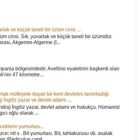
rlak ve küçük taneli bir üzüm cinsi ...
züm cinsi. Sık, yuvarlak ve küçük taneli bir üzümdür.
arası, Akgemre-Algerme (I...
pania bölgesindedir. Avellino eyaletinin başkenti olan
'nin 47 kilometre...
ortak mülkiyete dayalı bir kent devletini tanımladığı
ş İngiliz yazar ve devlet adamı ...
ra) İngiliz yazar, devlet adamı ve hukukçu. Hümanist
rgıcı oğlu olarak ...
ceklerin yumurtası...
zce: nit s . Bit yumurtası. Bit, tahtakurusu vb. asalak
in (Pediculus capit...