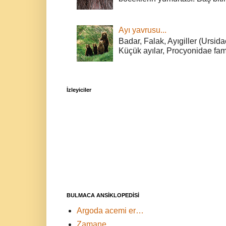
Ayı yavrusu...
Badar, Falak, Ayıgiller (Ursidae
Küçük ayılar, Procyonidae fami
İzleyiciler
BULMACA ANSİKLOPEDİSİ
Argoda acemi er…
Zamane…