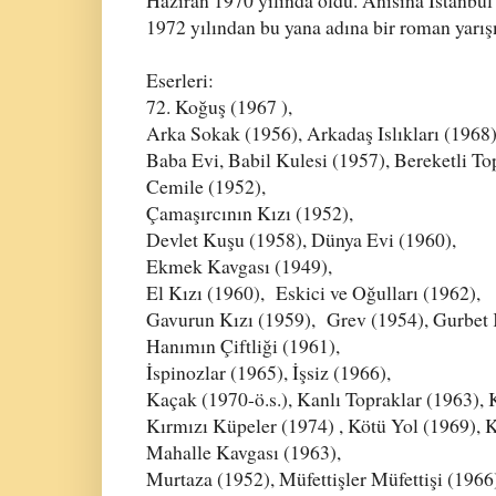
Haziran 1970 yılında öldü. Anısına İstanbu
1972 yılından bu yana adına bir roman yarı
Eserleri:
72. Koğuş (1967 ),
Arka Sokak (1956), Arkadaş Islıkları (1968)
Baba Evi, Babil Kulesi (1957), Bereketli To
Cemile (1952),
Çamaşırcının Kızı (1952),
Devlet Kuşu (1958), Dünya Evi (1960),
Ekmek Kavgası
(1949),
El Kızı
(1960), Eskici ve Oğulları (1962),
Gavurun Kızı (1959), Grev (1954), Gurbet 
Hanımın Çiftliği (1961),
İspinozlar (1965), İşsiz (1966),
Kaçak (1970-ö.s.), Kanlı Topraklar (1963), 
Kırmızı Küpeler (1974) , Kötü Yol (1969), 
Mahalle Kavgası (1963),
Murtaza
(1952), Müfettişler Müfettişi (1966