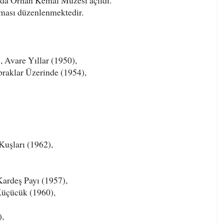
l'da Orhan Kemal Müzesi açıldı.
şması düzenlenmektedir.
, Avare Yıllar (1950),
praklar Üzerinde (1954),
Kuşları (1962),
Kardeş Payı (1957),
Küçücük (1960),
),