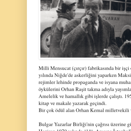
Milli Mensucat (
çırçır) fabrikasında bir işç
yılında Niğde'de askerliğini yaparken Mak
rejimler lehinde propaganda ve isyana muha
öykülerini
Orhan Raşit
takma adıyla yayımla
Amelelik ve hamallık gibi işlerde çalıştı. 19
kitap ve makale yazarak geçindi.
Bir çok ödül alan Orhan Kemal milletvekili 
Bulgar Yazarlar Birliği'nin çağrısı üzerine 