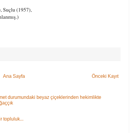
, Suçlu (1957),
nlanmış.)
Ana Sayfa
Önceki Kayıt
 demet durumundaki beyaz çiçeklerinden hekimlikte
ağaççık
 topluluk...