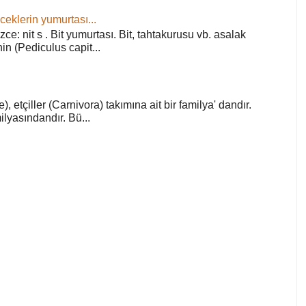
ceklerin yumurtası...
zce: nit s . Bit yumurtası. Bit, tahtakurusu vb. asalak
in (Pediculus capit...
), etçiller (Carnivora) takımına ait bir familya' dandır.
lyasındandır. Bü...