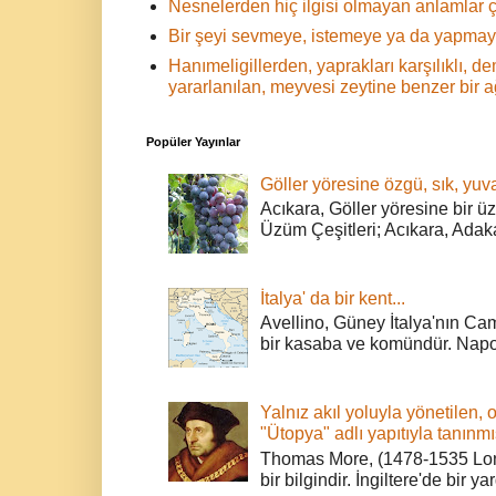
Nesnelerden hiç ilgisi olmayan anlamlar ç
Bir şeyi sevmeye, istemeye ya da yapmaya
Hanımeligillerden, yaprakları karşılıklı,
yararlanılan, meyvesi zeytine benzer bir 
Popüler Yayınlar
Göller yöresine özgü, sık, yuva
Acıkara, Göller yöresine bir ü
Üzüm Çeşitleri; Acıkara, Adak
İtalya' da bir kent...
Avellino, Güney İtalya'nın Cam
bir kasaba ve komündür. Napoli
Yalnız akıl yoluyla yönetilen, 
"Ütopya" adlı yapıtıyla tanınmı
Thomas More, (1478-1535 Lond
bir bilgindir. İngiltere'de bir ya