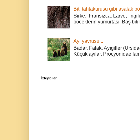
Bit, tahtakurusu gibi asalak bö
Sirke, Fransızca: Larve, İngili
böceklerin yumurtası. Baş bitin
Ayı yavrusu...
Badar, Falak, Ayıgiller (Ursidae
Küçük ayılar, Procyonidae fami
İzleyiciler