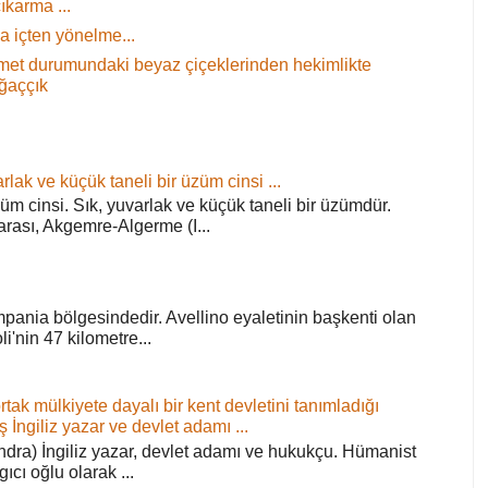
ıkarma ...
 içten yönelme...
 demet durumundaki beyaz çiçeklerinden hekimlikte
ağaççık
rlak ve küçük taneli bir üzüm cinsi ...
züm cinsi. Sık, yuvarlak ve küçük taneli bir üzümdür.
arası, Akgemre-Algerme (I...
pania bölgesindedir. Avellino eyaletinin başkenti olan
'nin 47 kilometre...
ortak mülkiyete dayalı bir kent devletini tanımladığı
ş İngiliz yazar ve devlet adamı ...
ra) İngiliz yazar, devlet adamı ve hukukçu. Hümanist
rgıcı oğlu olarak ...