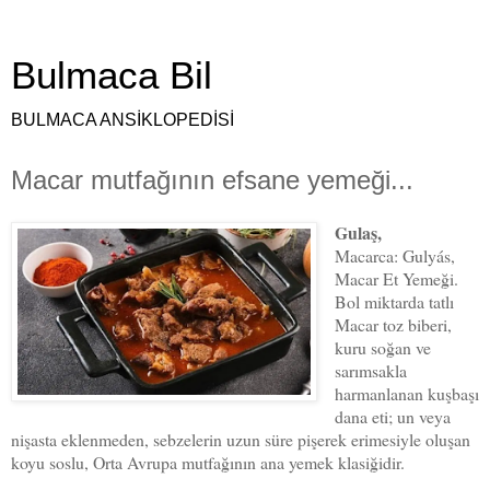
Bulmaca Bil
BULMACA ANSİKLOPEDİSİ
Macar mutfağının efsane yemeği...
Gulaş,
Macarca: Gulyás,
Macar Et Yemeği.
Bol miktarda tatlı
Macar toz biberi,
kuru soğan ve
sarımsakla
harmanlanan kuşbaşı
dana eti; un veya
nişasta eklenmeden, sebzelerin uzun süre pişerek erimesiyle oluşan
koyu soslu, Orta Avrupa mutfağının ana yemek klasiğidir.