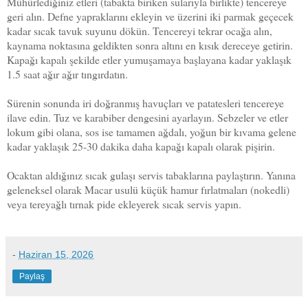
Mühürlediğiniz etleri (tabakta biriken sularıyla birlikte) tencereye
geri alın. Defne yapraklarını ekleyin ve üzerini iki parmak geçecek
kadar sıcak tavuk suyunu dökün. Tencereyi tekrar ocağa alın,
kaynama noktasına geldikten sonra altını en kısık dereceye getirin.
Kapağı kapalı şekilde etler yumuşamaya başlayana kadar yaklaşık
1.5 saat ağır ağır tıngırdatın.
Sürenin sonunda iri doğranmış havuçları ve patatesleri tencereye
ilave edin. Tuz ve karabiber dengesini ayarlayın. Sebzeler ve etler
lokum gibi olana, sos ise tamamen ağdalı, yoğun bir kıvama gelene
kadar yaklaşık 25-30 dakika daha kapağı kapalı olarak pişirin.
Ocaktan aldığınız sıcak gulaşı servis tabaklarına paylaştırın. Yanına
geleneksel olarak Macar usulü küçük hamur fırlatmaları (nokedli)
veya tereyağlı tırnak pide ekleyerek sıcak servis yapın.
-
Haziran 15, 2026
Paylaş