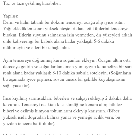
Tuz ve taze çekilmiş karabiber.
Yapılışı:
Derin ve kalın tabanlı bir döküm tencereyi ocağa alıp iyice ısıtın.
Yağı ekledikten sonra yüksek ateşte iri dana eti küplerini tencereye
bırakın. Etlerin suyunu salmasına izin vermeden, dış yüzeyleri arkalı
önlü kahverengi bir kabuk alana kadar yaklaşık 5-6 dakika
mühürleyin ve etleri bir tabağa alın.
Aynı tencereye doğranmış kuru soğanları ekleyin. Ocağın altını orta
dereceye getirin ve soğanlar tamamen yumuşayıp karamelize bir sarı
renk alana kadar yaklaşık 8-10 dakika sabırla soteleyin. (Soğanların
bu aşamada iyice pişmesi, sosun unsuz bir şekilde koyulaşmasını
sağlayacaktır).
İnce kıyılmış sarımsakları, biberleri ve salçayı ekleyip 2 dakika daha
kavurun. Tencereyi ocaktan kısa süreliğine kenara alın; tatlı toz
biberi ve ezilmiş kimyon tohumlarını ekleyip karıştırın. (Biber
yüksek ısıda doğrudan kalırsa yanar ve yemeğe acılık verir, bu
yüzden tencere hafif ılıtılır).