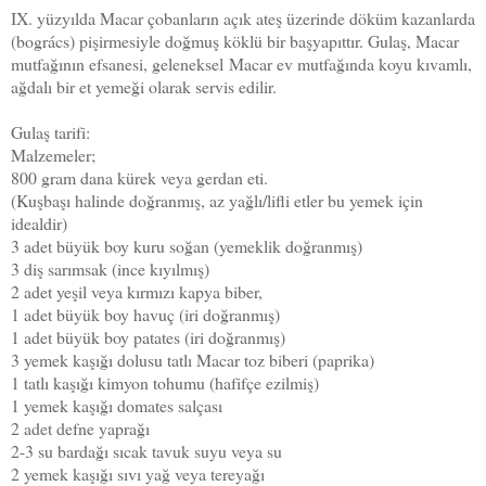
IX. yüzyılda Macar çobanların açık ateş üzerinde döküm kazanlarda
(bogrács) pişirmesiyle doğmuş köklü bir başyapıttır. Gulaş,
Macar
mutfağının efsanesi, geleneksel
Macar ev mutfağında koyu kıvamlı,
ağdalı bir et yemeği olarak servis edilir.
Gulaş tarifi:
Malzemeler;
800 gram dana kürek veya gerdan eti.
(Kuşbaşı halinde doğranmış, az yağlı/lifli etler bu yemek için
idealdir)
3 adet büyük boy kuru soğan (yemeklik doğranmış)
3 diş sarımsak (ince kıyılmış)
2 adet yeşil veya kırmızı kapya biber,
1 adet büyük boy havuç (iri doğranmış)
1 adet büyük boy patates (iri doğranmış)
3 yemek kaşığı dolusu tatlı Macar toz biberi (paprika)
1 tatlı kaşığı kimyon tohumu (hafifçe ezilmiş)
1 yemek kaşığı domates salçası
2 adet defne yaprağı
2-3 su bardağı sıcak tavuk suyu veya su
2 yemek kaşığı sıvı yağ veya tereyağı