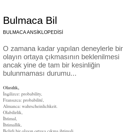
Bulmaca Bil
BULMACA ANSİKLOPEDİSİ
O zamana kadar yapılan deneylerle bir
olayın ortaya çıkmasının beklenilmesi
ancak yine de tam bir kesinliğin
bulunmaması durumu...
Olasılık,
İngilizce: probability,
Fransızca: probabilité,
Almanca: wahrscheinlichkeit.
Olabilirlik,
İhtimal,
İhtimallik,
Belirli bir olayın ortaya çıkma ihtimali.