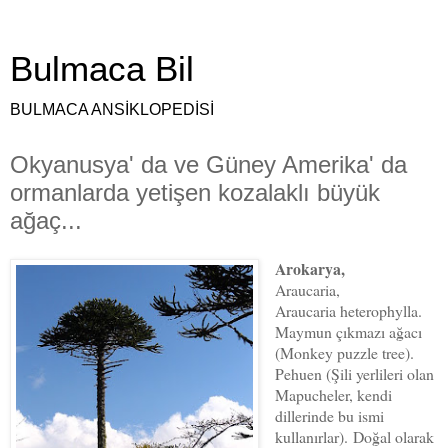
Bulmaca Bil
BULMACA ANSİKLOPEDİSİ
Okyanusya' da ve Güney Amerika' da
ormanlarda yetişen kozalaklı büyük
ağaç...
Arokarya,
Araucaria,
Araucaria heterophylla.
Maymun çıkmazı ağacı
(Monkey puzzle tree).
Pehuen (Şili yerlileri olan
Mapucheler, kendi
dillerinde bu ismi
kullanırlar).
Doğal olarak