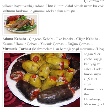
Çukurova'nın
yıllarca hayat verdiği Adana, Hitit kültürü dahil olmak üzere bir çok
kültürün birikimi ile günümüzdeki halini almıştır.
Adana Kebabı
Ciğer Kebabı
- Çingene Kebabı - İlke kebabı -
-
Kesme / Hamur Çobası - Yüksük Çorbası - Düğün Çorbası -
Mırmırık Çorbası
(Malzemeler: 1 su bardağı yeşil mercimek /1 baş
soğan /1'er
çorba kaşığı
katı yağ ve
salça /1 adet
limon suyu
/1,5 lt. et
suyu
/kırmızıbiber
/tuz,
Hazırlanışı;
Mercimeği et