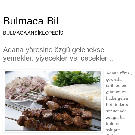
Bulmaca Bil
BULMACA ANSİKLOPEDİSİ
Adana yöresine özgü geleneksel
yemekler, yiyecekler ve içecekler...
Adana yöresi,
çok eski
tarihlerden
günümüze
kadar gelen
birikimlerin
sonucunda
zengin bir
kültüre
sahiptir.