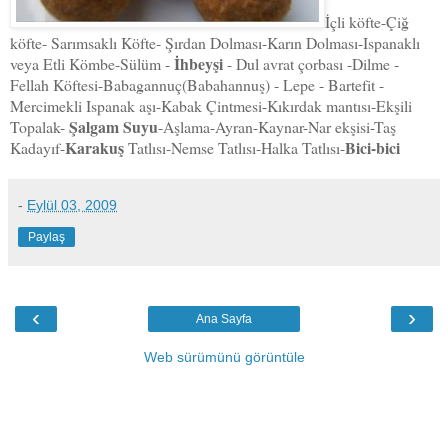
İçli köfte-Çiğ
köfte- Sarımsaklı Köfte- Şırdan Dolması-Karın Dolması-Ispanaklı
İhbeyşi
veya Etli Kömbe-Sülüm -
- Dul avrat çorbası -Dilme -
Fellah Köftesi-Babagannuç(Babahannuş) - Lepe - Bartefit -
Mercimekli Ispanak aşı-Kabak Çintmesi-Kıkırdak mantısı-Ekşili
Şalgam Suyu
Topalak-
-Aşlama-Ayran-Kaynar-Nar ekşisi-Taş
Karakuş
Bici-bici
Kadayıf-
Tatlısı-Nemse Tatlısı-Halka Tatlısı-
-
Eylül 03, 2009
Paylaş
‹
›
Ana Sayfa
Web sürümünü görüntüle