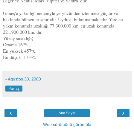
Diğerleri Venüs, Mars, Jüpiter ve Satürn 'dür.
Güneş'e yakınlığı nedeniyle yeryüzünden izlenmesi güçtür ve
hakkında bilinenler sınırlıdır. Uydusu bulunmamaktadır. Yere en
yakın konumda uzaklığı 77.300.000 km. en uzak konumda
221.900.000 km. dir.
Yüzey sıcaklığı
;
Ortama 167
,
°C
E
n yüksek 457
,
°C
En düşük -173
°C.
-
Ağustos 30, 2009
Paylaş
‹
›
Ana Sayfa
Web sürümünü görüntüle