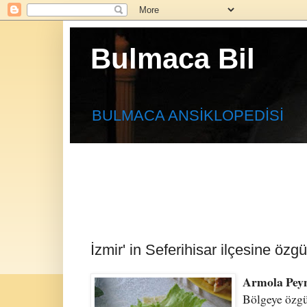
Bulmaca Bil
BULMACA ANSİKLOPEDİSİ
İzmir' in Seferihisar ilçesine özgü b
Armola Peyn
Bölgeye özgü,