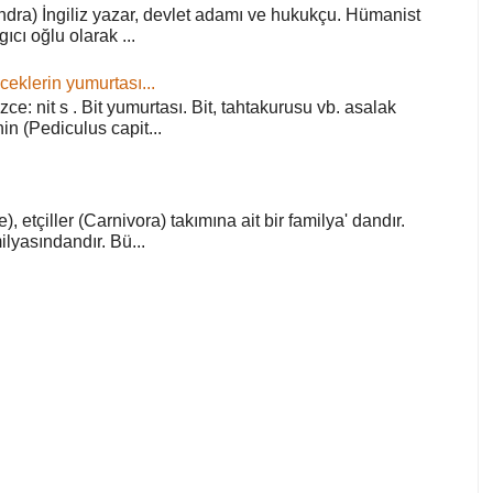
ra) İngiliz yazar, devlet adamı ve hukukçu. Hümanist
rgıcı oğlu olarak ...
ceklerin yumurtası...
zce: nit s . Bit yumurtası. Bit, tahtakurusu vb. asalak
in (Pediculus capit...
), etçiller (Carnivora) takımına ait bir familya' dandır.
lyasındandır. Bü...