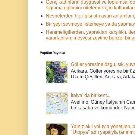
Genç kadınların duygusal ve toplumsal d
sığınma eğilimini nitelemek için kullanılan 
Nesnelerden hiç ilgisi olmayan anlamlar ç
Bir şeyi sevmeye, istemeye ya da yapmaya
Hanımeligillerden, yaprakları karşılıklı,
yararlanılan, meyvesi zeytine benzer bir 
Popüler Yayınlar
Göller yöresine özgü, sık, yuva
Acıkara, Göller yöresine bir ü
Üzüm Çeşitleri; Acıkara, Adak
İtalya' da bir kent...
Avellino, Güney İtalya'nın Cam
bir kasaba ve komündür. Napoli
Yalnız akıl yoluyla yönetilen, 
"Ütopya" adlı yapıtıyla tanınmı