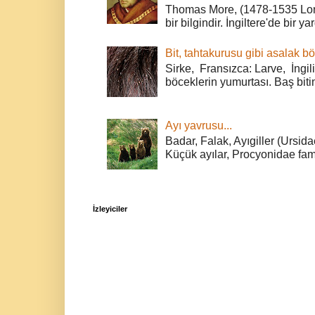
Thomas More, (1478-1535 Lond
bir bilgindir. İngiltere'de bir ya
Bit, tahtakurusu gibi asalak bö
Sirke, Fransızca: Larve, İngili
böceklerin yumurtası. Baş bitin
Ayı yavrusu...
Badar, Falak, Ayıgiller (Ursidae
Küçük ayılar, Procyonidae fami
İzleyiciler