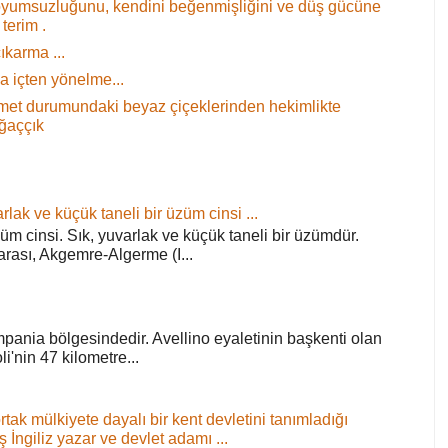
oyumsuzluğunu, kendini beğenmişliğini ve düş gücüne
terim .
ıkarma ...
 içten yönelme...
 demet durumundaki beyaz çiçeklerinden hekimlikte
ağaççık
rlak ve küçük taneli bir üzüm cinsi ...
züm cinsi. Sık, yuvarlak ve küçük taneli bir üzümdür.
arası, Akgemre-Algerme (I...
pania bölgesindedir. Avellino eyaletinin başkenti olan
'nin 47 kilometre...
ortak mülkiyete dayalı bir kent devletini tanımladığı
ş İngiliz yazar ve devlet adamı ...