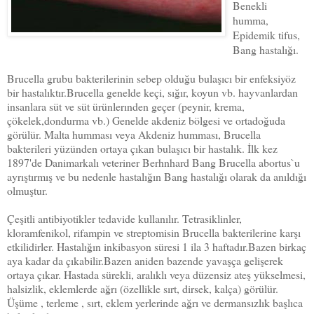
Benekli
humma,
Epidemik tifus,
Bang hastalığı.
Brucella grubu bakterilerinin sebep olduğu bulaşıcı bir enfeksiyöz
bir hastalıktır.Brucella genelde keçi, sığır, koyun vb. hayvanlardan
insanlara süt ve süt ürünlerınden geçer (peynir, krema,
çökelek,dondurma vb.) Genelde akdeniz bölgesi ve ortadoğuda
görülür. Malta humması veya Akdeniz humması, Brucella
bakterileri yüzünden ortaya çıkan bulaşıcı bir hastalık. İlk kez
1897'de Danimarkalı veteriner Berhnhard Bang Brucella abortus`u
ayrıştırmış ve bu nedenle hastalığın Bang hastalığı olarak da anıldığı
olmuştur.
Çeşitli antibiyotikler tedavide kullanılır. Tetrasiklinler,
kloramfenikol, rifampin ve streptomisin Brucella bakterilerine karşı
etkilidirler. Hastalığın inkibasyon süresi 1 ila 3 haftadır.Bazen birkaç
aya kadar da çıkabilir.Bazen aniden bazende yavaşça gelişerek
ortaya çıkar. Hastada sürekli, aralıklı veya düzensiz ateş yükselmesi,
halsizlik, eklemlerde ağrı (özellikle sırt, dirsek, kalça) görülür.
Üşüme , terleme , sırt, eklem yerlerinde ağrı ve dermansızlık başlıca