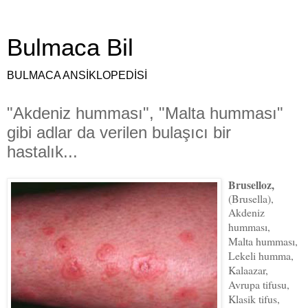
Bulmaca Bil
BULMACA ANSİKLOPEDİSİ
"Akdeniz humması", "Malta humması"
gibi adlar da verilen bulaşıcı bir
hastalık...
Bruselloz,
(Brusella)
,
Akdeniz
humması,
Malta humması,
Lekeli humma,
Kalaazar,
Avrupa tifusu,
Klasik tifus,