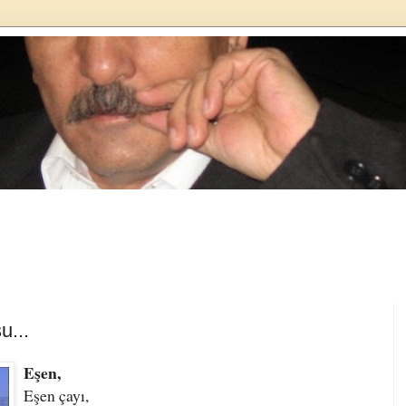
u...
Eşen,
Eşen çayı,