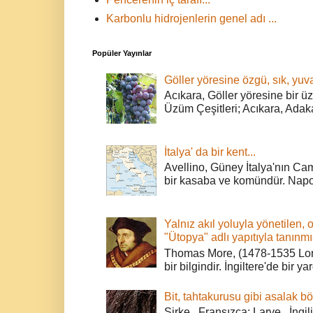
Karbonlu hidrojenlerin genel adı ...
Popüler Yayınlar
Göller yöresine özgü, sık, yuva
Acıkara, Göller yöresine bir ü
Üzüm Çeşitleri; Acıkara, Adak
İtalya' da bir kent...
Avellino, Güney İtalya'nın Cam
bir kasaba ve komündür. Napoli
Yalnız akıl yoluyla yönetilen, 
"Ütopya" adlı yapıtıyla tanınmı
Thomas More, (1478-1535 Lond
bir bilgindir. İngiltere'de bir ya
Bit, tahtakurusu gibi asalak bö
Sirke, Fransızca: Larve, İngili