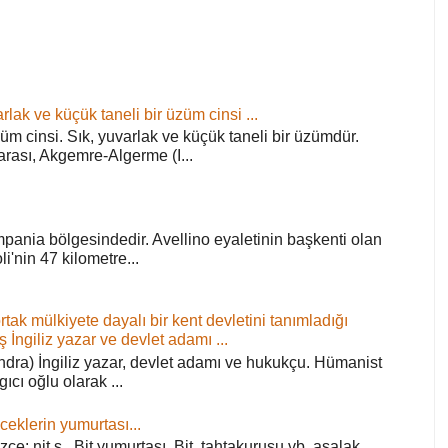
rlak ve küçük taneli bir üzüm cinsi ...
züm cinsi. Sık, yuvarlak ve küçük taneli bir üzümdür.
arası, Akgemre-Algerme (I...
pania bölgesindedir. Avellino eyaletinin başkenti olan
'nin 47 kilometre...
ortak mülkiyete dayalı bir kent devletini tanımladığı
ş İngiliz yazar ve devlet adamı ...
ra) İngiliz yazar, devlet adamı ve hukukçu. Hümanist
rgıcı oğlu olarak ...
ceklerin yumurtası...
zce: nit s . Bit yumurtası. Bit, tahtakurusu vb. asalak