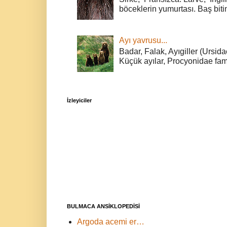
böceklerin yumurtası. Baş bitin
Ayı yavrusu...
Badar, Falak, Ayıgiller (Ursidae
Küçük ayılar, Procyonidae fami
İzleyiciler
BULMACA ANSİKLOPEDİSİ
Argoda acemi er…