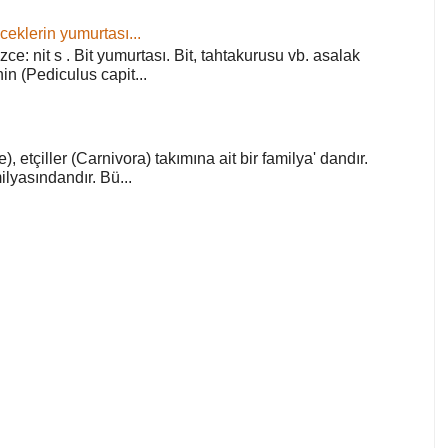
ceklerin yumurtası...
zce: nit s . Bit yumurtası. Bit, tahtakurusu vb. asalak
in (Pediculus capit...
), etçiller (Carnivora) takımına ait bir familya' dandır.
lyasındandır. Bü...