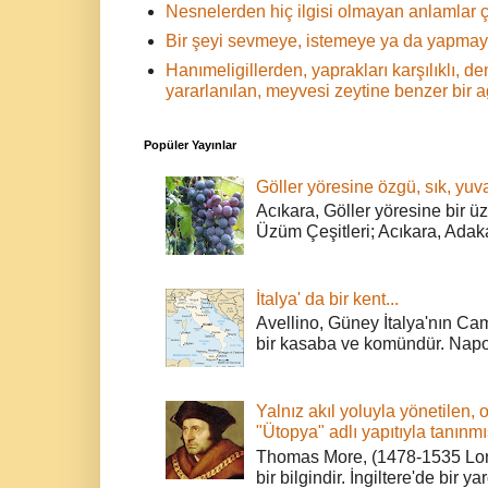
Nesnelerden hiç ilgisi olmayan anlamlar ç
Bir şeyi sevmeye, istemeye ya da yapmaya
Hanımeligillerden, yaprakları karşılıklı,
yararlanılan, meyvesi zeytine benzer bir 
Popüler Yayınlar
Göller yöresine özgü, sık, yuva
Acıkara, Göller yöresine bir ü
Üzüm Çeşitleri; Acıkara, Adak
İtalya' da bir kent...
Avellino, Güney İtalya'nın Cam
bir kasaba ve komündür. Napoli
Yalnız akıl yoluyla yönetilen, 
"Ütopya" adlı yapıtıyla tanınmı
Thomas More, (1478-1535 Lond
bir bilgindir. İngiltere'de bir ya