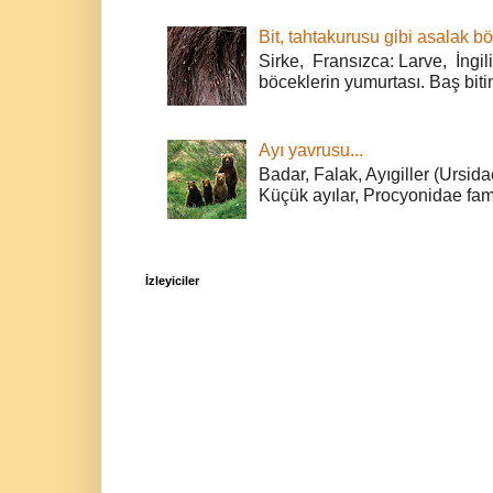
Bit, tahtakurusu gibi asalak bö
Sirke, Fransızca: Larve, İngili
böceklerin yumurtası. Baş bitin
Ayı yavrusu...
Badar, Falak, Ayıgiller (Ursidae
Küçük ayılar, Procyonidae fami
İzleyiciler