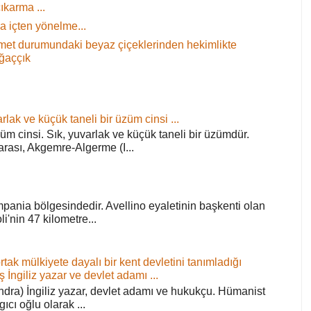
ıkarma ...
 içten yönelme...
 demet durumundaki beyaz çiçeklerinden hekimlikte
ağaççık
rlak ve küçük taneli bir üzüm cinsi ...
züm cinsi. Sık, yuvarlak ve küçük taneli bir üzümdür.
arası, Akgemre-Algerme (I...
pania bölgesindedir. Avellino eyaletinin başkenti olan
'nin 47 kilometre...
ortak mülkiyete dayalı bir kent devletini tanımladığı
ş İngiliz yazar ve devlet adamı ...
ra) İngiliz yazar, devlet adamı ve hukukçu. Hümanist
rgıcı oğlu olarak ...