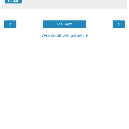
Paylaş
‹
›
Ana Sayfa
Web sürümünü görüntüle