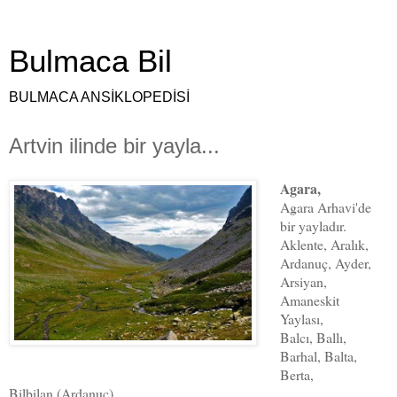
Bulmaca Bil
BULMACA ANSİKLOPEDİSİ
Artvin ilinde bir yayla...
Agara,
Agara Arhavi'de
bir yayladır.
Aklente, Aralık,
Ardanuç, Ayder,
Arsiyan,
Amaneskit
Yaylası,
Balcı, Ballı,
Barhal, Balta,
Berta,
Bilbilan (Ardanuç),