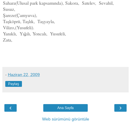
Sahara(Ulusal park kapsamında),
Sakora, Satelev, Sevahil,
Susuz,
Şareze(Çamyuva),
Taşköprü, Taşlık, Taşyayla,
Vilizo,(Yusufeli).
Yanıklı, Yığılı,
Yoncalı, Yusufeli,
Zata,
-
Haziran 22, 2009
Paylaş
‹
›
Ana Sayfa
Web sürümünü görüntüle