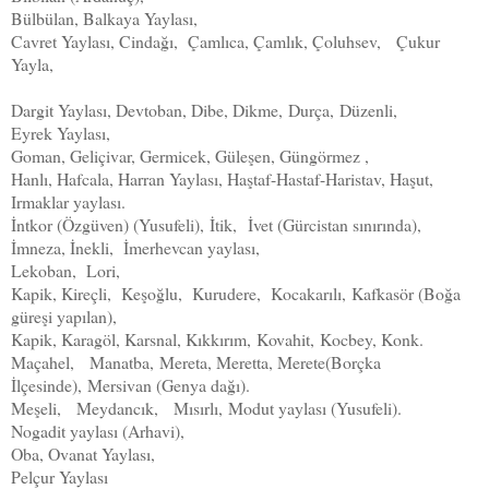
Bülbülan, Balkaya Yaylası,
Cavret Yaylası, Cindağı, Çamlıca, Çamlık, Çoluhsev, Çukur
Yayla,
Dargit Yaylası, Devtoban, Dibe, Dikme,
Durça,
Düzenli,
Eyrek Yaylası,
Goman, Geliçivar, Germicek, Güleşen, Güngörmez ,
Hanlı, Hafcala, Harran Yaylası, Haştaf-Hastaf-Haristav, Haşut,
Irmaklar yaylası.
İntkor (Özgüven) (Yusufeli),
İtik,
İvet (Gürcistan sınırında),
İmneza, İnekli, İmerhevcan yaylası,
Lekoban, Lori,
Kapik, Kireçli, Keşoğlu, Kurudere, Kocakarılı,
Kafkasör (Boğa
güreşi yapılan),
Kapik, Karagöl, Karsnal, Kıkkırım,
Kovahit,
Kocbey, Konk.
Maçahel, Manatba,
Mereta, Meretta, Merete(Borçka
İlçesinde),
Mersivan (Genya dağı).
Meşeli, Meydancık, Mısırlı,
Modut yaylası (Yusufeli).
Nogadit yaylası
(Arhavi),
Oba, Ovanat Yaylası,
Pelçur Yaylası