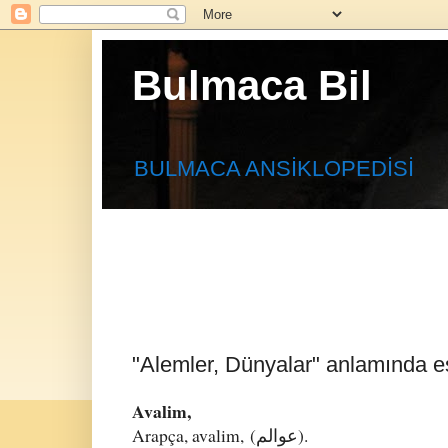
Bulmaca Bil
BULMACA ANSİKLOPEDİSİ
"Alemler, Dünyalar" anlamında es
Avalim,
Arapça, avalim,
(ﻋﻮﺍﻟﻢ).