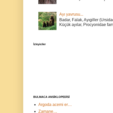
Ayı yavrusu...
Badar, Falak, Ayıgiller (Ursidae
Küçük ayılar, Procyonidae fami
İzleyiciler
BULMACA ANSİKLOPEDİSİ
Argoda acemi er…
Zamane…