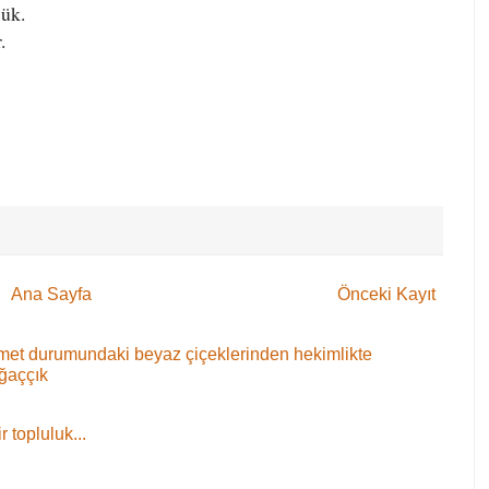
cük.
.
Ana Sayfa
Önceki Kayıt
 demet durumundaki beyaz çiçeklerinden hekimlikte
ağaççık
 topluluk...