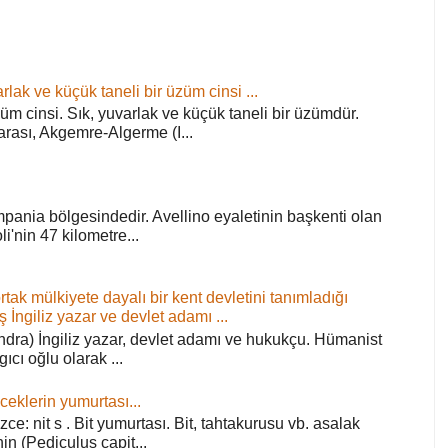
rlak ve küçük taneli bir üzüm cinsi ...
züm cinsi. Sık, yuvarlak ve küçük taneli bir üzümdür.
arası, Akgemre-Algerme (I...
pania bölgesindedir. Avellino eyaletinin başkenti olan
'nin 47 kilometre...
ortak mülkiyete dayalı bir kent devletini tanımladığı
ş İngiliz yazar ve devlet adamı ...
ra) İngiliz yazar, devlet adamı ve hukukçu. Hümanist
rgıcı oğlu olarak ...
ceklerin yumurtası...
zce: nit s . Bit yumurtası. Bit, tahtakurusu vb. asalak
in (Pediculus capit...