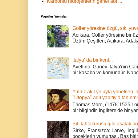
Karbonlu hidrojenlerin genel adı ...
Popüler Yayınlar
Göller yöresine özgü, sık, yuva
Acıkara, Göller yöresine bir ü
Üzüm Çeşitleri; Acıkara, Adak
İtalya' da bir kent...
Avellino, Güney İtalya'nın Cam
bir kasaba ve komündür. Napoli
Yalnız akıl yoluyla yönetilen, 
"Ütopya" adlı yapıtıyla tanınmı
Thomas More, (1478-1535 Lond
bir bilgindir. İngiltere'de bir ya
Bit, tahtakurusu gibi asalak bö
Sirke, Fransızca: Larve, İngili
böceklerin yumurtası. Baş bitin